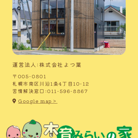
運営法人:株式会社よつ葉
〒005-0801
札幌市南区川沿1条4丁目10-12
苦情解決窓口:011-596-8867
Google map＞