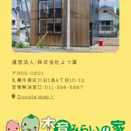
運営法人:株式会社よつ葉
〒005-0801
札幌市南区川沿1条4丁目10-12
苦情解決窓口:011-596-8867
Google map＞