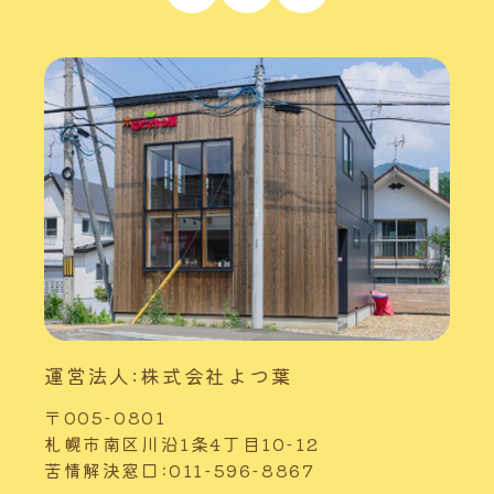
運営法人:株式会社よつ葉
〒005-0801
札幌市南区川沿1条4丁目10-12
苦情解決窓口:011-596-8867