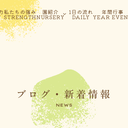
力
私たちの強み
園紹介
1日の流れ
年間行事
T
STRENGTH
NURSERY
DAILY
YEAR EVE
ブログ・新着情報
NEWS