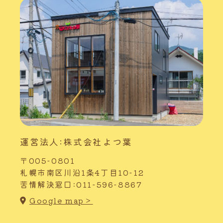
運営法人:株式会社よつ葉
〒005-0801
札幌市南区川沿1条4丁目10-12
苦情解決窓口:011-596-8867
Google map＞