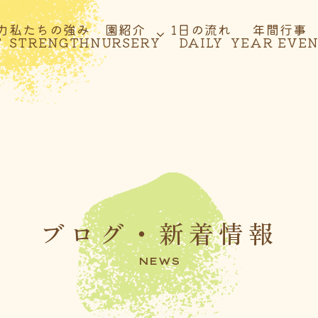
力
私たちの強み
園紹介
1日の流れ
年間行事
T
STRENGTH
NURSERY
DAILY
YEAR EVE
ブログ・新着情報
NEWS