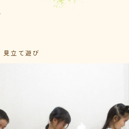
び
 見立て遊び