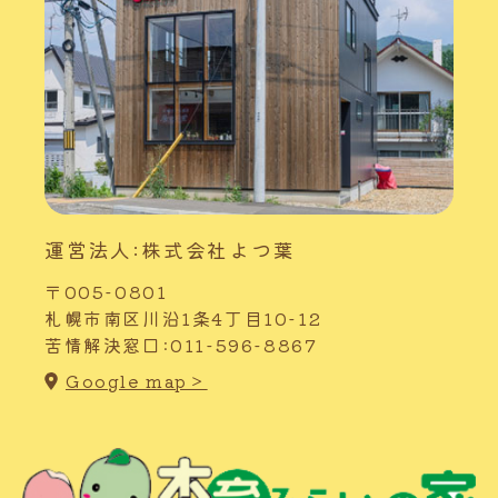
運営法人:株式会社よつ葉
〒005-0801
札幌市南区川沿1条4丁目10-12
苦情解決窓口:011-596-8867
Google map＞