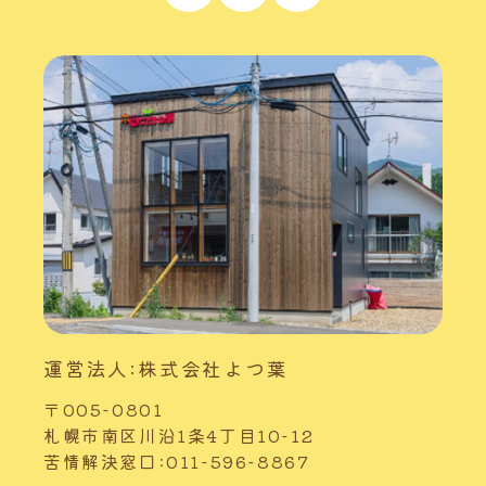
運営法人:株式会社よつ葉
〒005-0801
札幌市南区川沿1条4丁目10-12
苦情解決窓口:011-596-8867