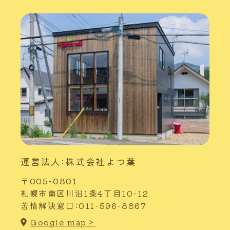
運営法人:株式会社よつ葉
〒005-0801
札幌市南区川沿1条4丁目10-12
苦情解決窓口:011-596-8867
Google map＞