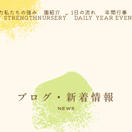
力
私たちの強み
園紹介
1日の流れ
年間行事
T
STRENGTH
NURSERY
DAILY
YEAR EVE
ブログ・新着情報
NEWS