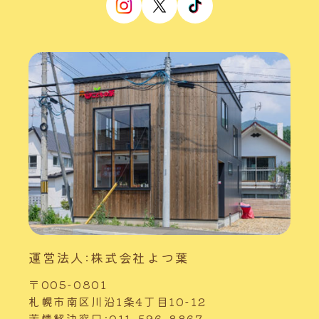
運営法人:株式会社よつ葉
〒005-0801
札幌市南区川沿1条4丁目10-12
苦情解決窓口:011-596-8867