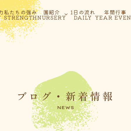
力
私たちの強み
園紹介
1日の流れ
年間行事
T
STRENGTH
NURSERY
DAILY
YEAR EVE
ブログ・新着情報
NEWS