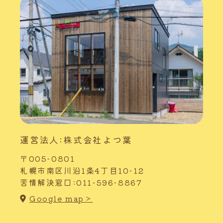
運営法人:株式会社よつ葉
〒005-0801
札幌市南区川沿1条4丁目10-12
苦情解決窓口:011-596-8867
Google map＞