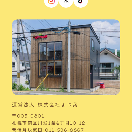
運営法人:株式会社よつ葉
〒005-0801
札幌市南区川沿1条4丁目10-12
苦情解決窓口:011-596-8867