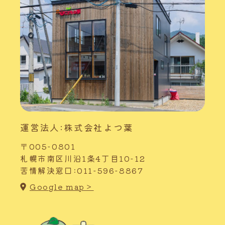
運営法人:株式会社よつ葉
〒005-0801
札幌市南区川沿1条4丁目10-12
苦情解決窓口:011-596-8867
Google map＞