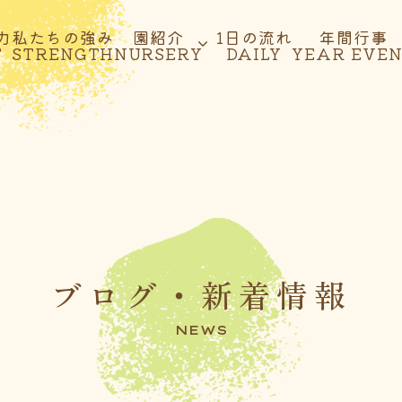
力
私たちの強み
園紹介
1日の流れ
年間行事
T
STRENGTH
NURSERY
DAILY
YEAR EVE
ブログ・新着情報
NEWS