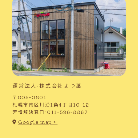
運営法人:株式会社よつ葉
〒005-0801
札幌市南区川沿1条4丁目10-12
苦情解決窓口:011-596-8867
Google map＞