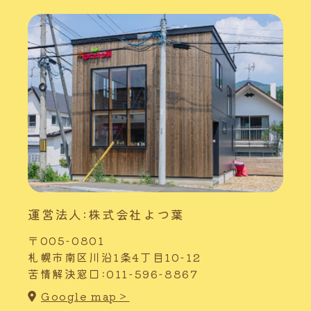
運営法人:株式会社よつ葉
〒005-0801
札幌市南区川沿1条4丁目10-12
苦情解決窓口:011-596-8867
Google map＞