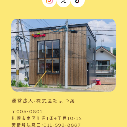
運営法人:株式会社よつ葉
〒005-0801
札幌市南区川沿1条4丁目10-12
苦情解決窓口:011-596-8867