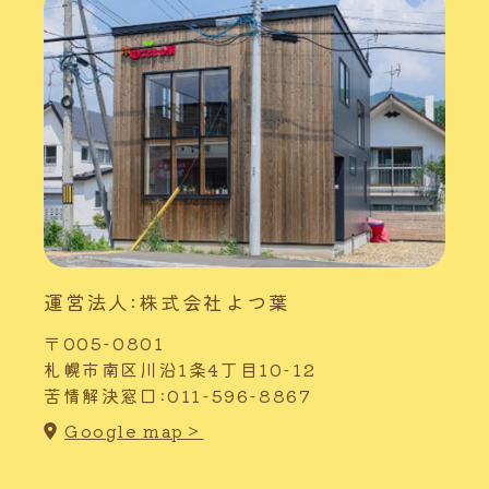
運営法人:株式会社よつ葉
〒005-0801
札幌市南区川沿1条4丁目10-12
苦情解決窓口:011-596-8867
Google map＞