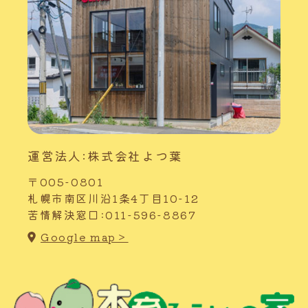
運営法人:株式会社よつ葉
〒005-0801
札幌市南区川沿1条4丁目10-12
苦情解決窓口:011-596-8867
Google map＞