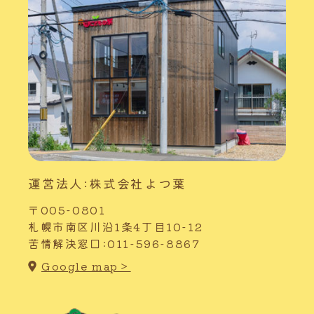
運営法人:株式会社よつ葉
〒005-0801
札幌市南区川沿1条4丁目10-12
苦情解決窓口:011-596-8867
Google map＞