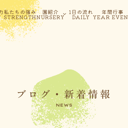
力
私たちの強み
園紹介
1日の流れ
年間行事
T
STRENGTH
NURSERY
DAILY
YEAR EVE
ブログ・新着情報
NEWS