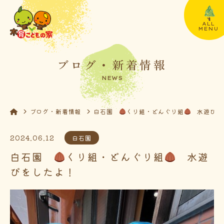
ALL
MENU
ブログ・新着情報
NEWS
ブログ・新着情報
白石園
くり組・どんぐり組
水遊びを
2024.06.12
白石園
白石園
くり組・どんぐり組
水遊
びをしたよ！