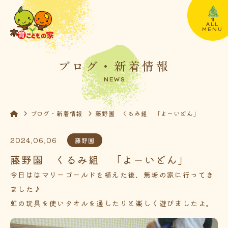
ALL
MENU
ブログ・新着情報
NEWS
ブログ・新着情報
藤野園 くるみ組 「よーいどん」
2024.06.06
藤野園
藤野園 くるみ組 「よーいどん」
今日ははマリーゴールドを植えた後、無垢の家に行ってき
ました♪
虹の玩具を使いタオルを通したりと楽しく遊びましたよ。