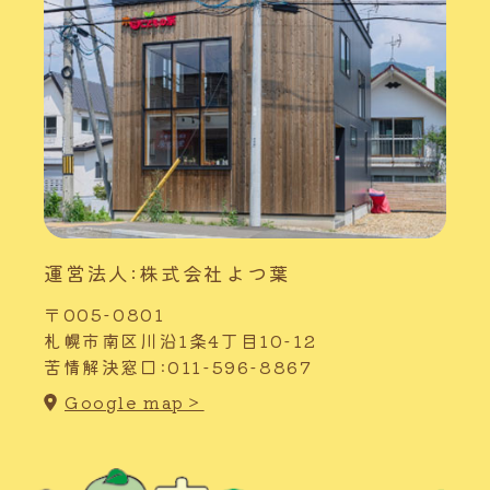
運営法人:株式会社よつ葉
〒005-0801
札幌市南区川沿1条4丁目10-12
苦情解決窓口:011-596-8867
Google map＞