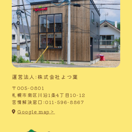
運営法人:株式会社よつ葉
〒005-0801
札幌市南区川沿1条4丁目10-12
苦情解決窓口:011-596-8867
Google map＞