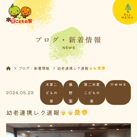
ALL
MENU
ブログ・新着情報
NEWS
ブログ・新着情報
幼老連携レク速報
木育こ
藤
第二木育
news
2024.05.23
どもの
野
こどもの
家
園
家
幼老連携レク速報