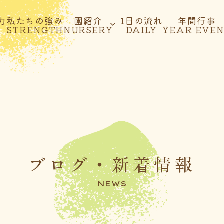
力
私たちの強み
園紹介
1日の流れ
年間行事
T
STRENGTH
NURSERY
DAILY
YEAR EVE
ブログ・新着情報
NEWS