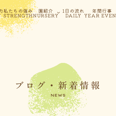
力
私たちの強み
園紹介
1日の流れ
年間行事
T
STRENGTH
NURSERY
DAILY
YEAR EVE
ブログ・新着情報
NEWS