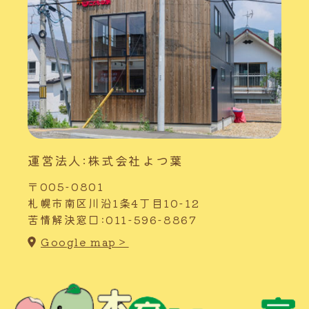
運営法人:株式会社よつ葉
〒005-0801
札幌市南区川沿1条4丁目10-12
苦情解決窓口:011-596-8867
Google map＞