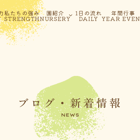
力
私たちの強み
園紹介
1日の流れ
年間行事
T
STRENGTH
NURSERY
DAILY
YEAR EVE
ブログ・新着情報
NEWS