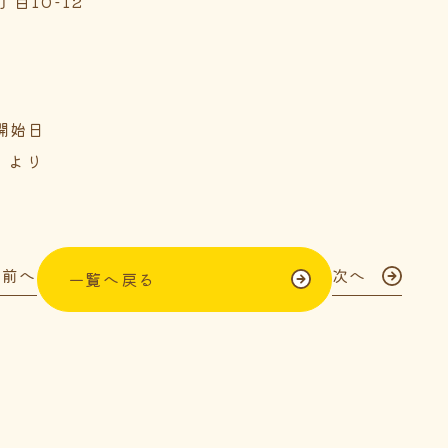
目10-12
開始日
）より
前へ
次へ
一覧へ戻る