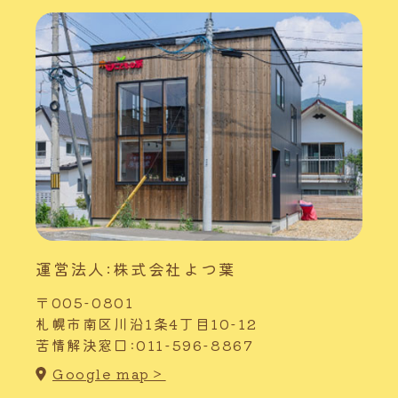
運営法人:株式会社よつ葉
〒005-0801
札幌市南区川沿1条4丁目10-12
苦情解決窓口:011-596-8867
Google map＞