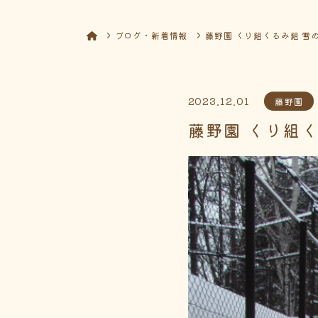
ブログ・新着情報
藤野園 くり組くるみ組 雪
2023.12.01
藤野園
藤野園 くり組