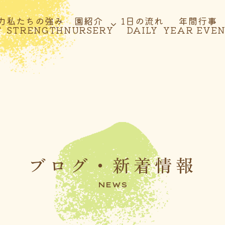
力
私たちの強み
園紹介
1日の流れ
年間行事
T
STRENGTH
NURSERY
DAILY
YEAR EVE
ブログ・新着情報
NEWS