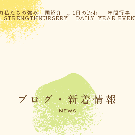
力
私たちの強み
園紹介
1日の流れ
年間行事
T
STRENGTH
NURSERY
DAILY
YEAR EVE
ブログ・新着情報
NEWS