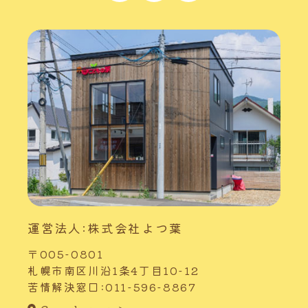
運営法人:株式会社よつ葉
〒005-0801
札幌市南区川沿1条4丁目10-12
苦情解決窓口:011-596-8867