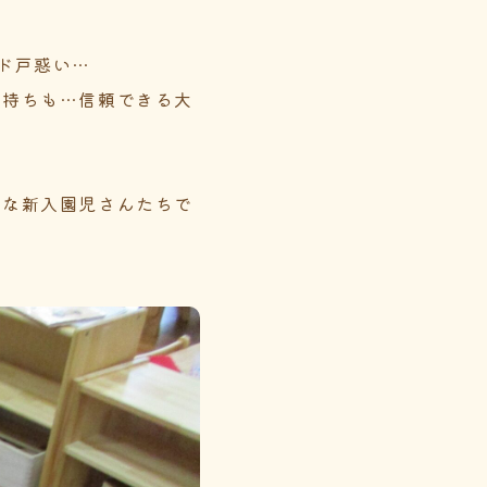
ド戸惑い…
気持ちも…信頼できる大
秀な新入園児さんたちで