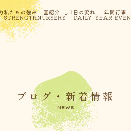
力
私たちの強み
園紹介
1日の流れ
年間行事
T
STRENGTH
NURSERY
DAILY
YEAR EVE
ブログ・新着情報
NEWS