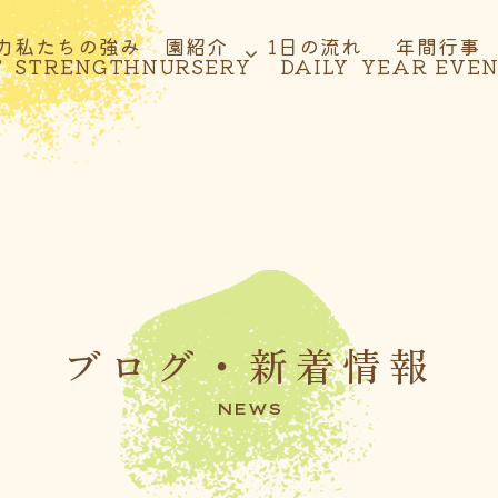
力
私たちの強み
園紹介
1日の流れ
年間行事
T
STRENGTH
NURSERY
DAILY
YEAR EVE
ブログ・新着情報
NEWS