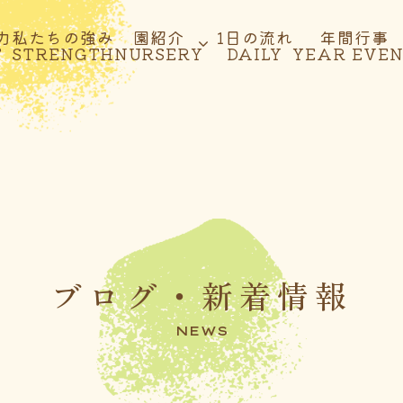
力
私たちの強み
園紹介
1日の流れ
年間行事
T
STRENGTH
NURSERY
DAILY
YEAR EVE
ブログ・新着情報
NEWS