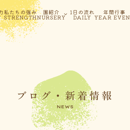
力
私たちの強み
園紹介
1日の流れ
年間行事
T
STRENGTH
NURSERY
DAILY
YEAR EVE
ブログ・新着情報
NEWS