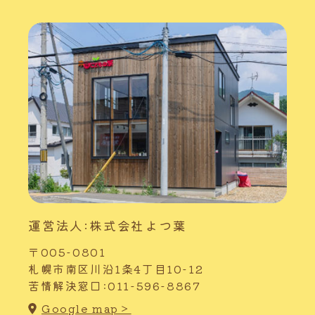
運営法人:株式会社よつ葉
〒005-0801
札幌市南区川沿1条4丁目10-12
苦情解決窓口:011-596-8867
Google map＞