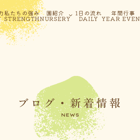
力
私たちの強み
園紹介
1日の流れ
年間行事
T
STRENGTH
NURSERY
DAILY
YEAR EVE
ブログ・新着情報
NEWS