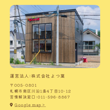
運営法人:株式会社よつ葉
〒005-0801
札幌市南区川沿1条4丁目10-12
苦情解決窓口:011-596-8867
Google map＞