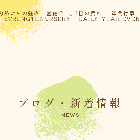
力
私たちの強み
園紹介
1日の流れ
年間行事
T
STRENGTH
NURSERY
DAILY
YEAR EVE
ブログ・新着情報
NEWS