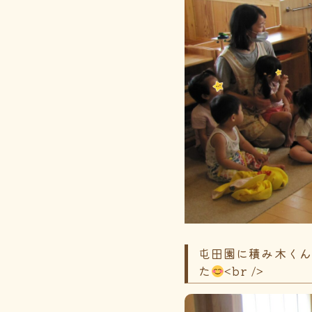
屯田園に積み木く
た
<br />