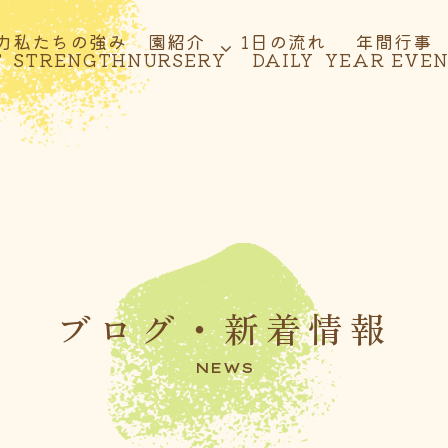
力
私たちの強み
園紹介
1日の流れ
年間行事
T
STRENGTH
NURSERY
DAILY
YEAR EVE
ブログ・新着情報
NEWS