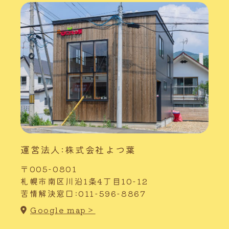
運営法人:株式会社よつ葉
〒005-0801
札幌市南区川沿1条4丁目10-12
苦情解決窓口:011-596-8867
Google map＞