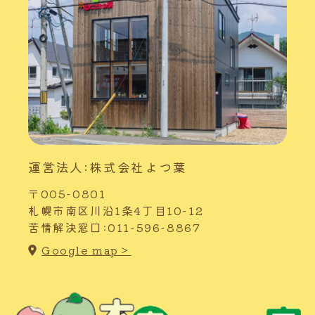
運営法人:株式会社よつ葉
〒005-0801
札幌市南区川沿1条4丁目10-12
苦情解決窓口:011-596-8867
Google map＞