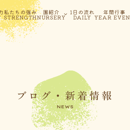
力
私たちの強み
園紹介
1日の流れ
年間行事
T
STRENGTH
NURSERY
DAILY
YEAR EVE
ブログ・新着情報
NEWS